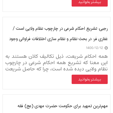
بیشتر بخوانید
رجبی: تشریع احکام شرعی در چارچوب نظام ولایی است /
غفاری فر: در بحث نظام و نظام سازی اختلافات فراوانی وجود
1400/12/12
دارد؛ باید منقح شود که فقه نظام یعنی چه؟
همه احکام شریعت، ذیل تکالیف کلان هستند به
این معنا که تشریع همه احکام شرعی در چارچوب
نظام ولایی دیده شده است، چرا که حاصل شریعت
یک نظام حکومتی است و ایمان و عمل افراد در
بیشتر بخوانید
صورتی در چارچوب شریعت قابل قبول است که عمل
آنها درون محدوده این نظام ولایی تحقق یابد.
مهم‌ترین تمهید برای حکومت حضرت مهدی (عج) فقه