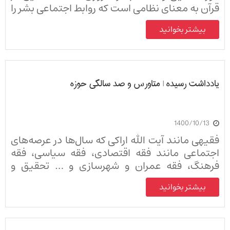
قرآن به معنای نظامی است که روابط اجتماعی بشر را
تنظیم می‌کند.
بیشتر بخوانید
یادداشت رسیده | متاورس و صد سالگی حوزه
1400/10/13
فقیهی مانند آیت الله اراکی که سال‌ها در عرصه‌های
اجتماعی مانند فقه اقتصادی، فقه سیاسی، فقه
فرهنگ، فقه عمران و شهرسازی و … تحقیق و
تدریس داشته به مسأله‌ای پیچیده، ذو ابعاد،
بیشتر بخوانید
حساس و جدید مانند متاورس ورود پیدا کرده، آن را
تحلیل نموده و حکم شرعی آن را بیان کرده است،
جای تقدیر دارد نه تمسخر!