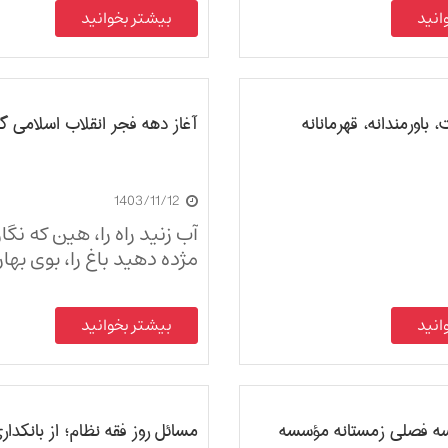
انید
بیشتر بخوانید
 باورمندانه، قهرمانانه
آغاز دهه فجر انقلاب اسلامی گرا
1403/11/12
آب زنید راه را،‌ هین که نگا
مژده دهید باغ را، بوی بها
انید
بیشتر بخوانید
ه فصلی زمستانه مؤسسه
مسائل روز فقه نظام؛ از بانکدار