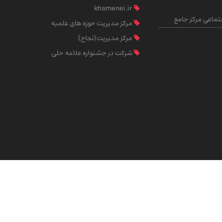
khamenei.ir
ماعی مرکز جامع
مرکز مدیریت حوزه های علمیه
مرکز مدیریت{نجاح}
شرکت در جشنواره علامه حلی