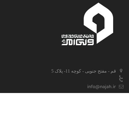
قم - مفتح جنوبی - کوچه 11- پلاک 5
info@najah.ir
© 1405 مجتمع عالی ولی امر، تمامی حقوق محفوظ و متعلق به مجتمع عالی ولی امر می باشد