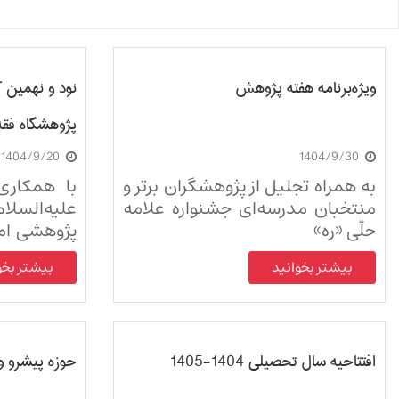
ویژه‌برنامه هفته پژوهش
نود و نهمین 
پژوهشگاه فقه
1404/9/20
1404/9/30
پیش‌نشست هم
به همراه تجلیل از پژوهشگران برتر و
با همکاری
انسانی اسلام
منتخبان مدرسه‌ای جشنواره علامه
علیه‌السل
حلّی «ره»
پژوهشی اما
با حضور حجت الاسلام و المسلمین
انقلاب فرهن
بیشتر بخوانید
بیشتر بخو
ترکاشوند (معاونت پژوهش حوزه
علمیه قم) برگزار شد
افتتاحیه سال تحصیلی 1404-1405
حوزه پیشرو و