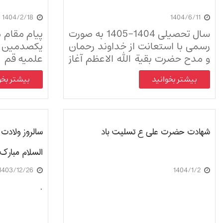
1404/2/18
1404/6/11
سال تحصیلی 1404-1405 به صورت
پیام مقام
رسمی با استعانت از خداوند رحمان
یکصدمین س
و مدح حضرت بقیة الله الاعظم آغاز
علمیه قم
شد
بیشتر بخوانید
بیشتر بخو
شهادت حضرت علی ع تسلیت باد
سالروز ولادت
السلام مبارک 
1403/12/26
1404/1/2
.