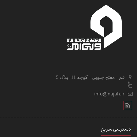
قم - مفتح جنوبی - کوچه 11- پلاک 5
info@najah.ir
دسترسی سریع