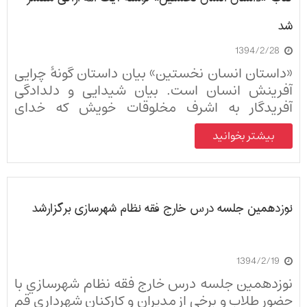
شد
1394/2/28
«داستان انسان نخستین» بیان داستان گونۀ چرایی
آفرینش انسان است. بیان شیدایی و دلدادگی
آفریدگار به اشرف مخلوقات خویش که خدای
عالمیان گوهری در درون انسان می‌دید که احدی را از
بیشتر بخوانید
آن اطلاعی نبود. این کتاب با استفاده از آیات قرآن
کریم درباره آفرینش انسان نگاشته شده است.
نوزدهمين جلسه درس خارج فقه نظام شهرسازي برگزارشد
1394/2/19
نوزدهمين جلسه درس خارج فقه نظام شهرسازي با
حضور طلاب و برخي از مديران و كاركنان شهرداري قم