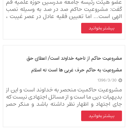
عضو هیئت رئیسه جامعه مدرسین حوزه علمیه قم
گفت: مشروعیت حاکم صد در صد به وسیله نصب
الهی است... اما تعیین فقیه عادل در عصر غیبت ،
نصب عام است که در این موارد، تشخیص مصداق
بیشتر بخوانید
این منصوب بر عهده مکلف (مردم) است.
مشروعیت حاکم از ناحیه خداوند است/ اعطای حق
مشروعیت به حاکم حرف غربی ها است نه اسلام
1396/3/30
مشروعیت حاکمیت منحصر به خداوند است و این از
بدیهیات دین ما است و از مسائل اجتهادی نیست که
جای اجتهاد و اظهار نظر داشته باشد و منکر حصر
حاکمیت بعد از رسول خدا در کسی که منصوب رسول
بیشتر بخوانید
خدا باشد که در واقع منصوب خداست هم منکر
ضروری تشیع است.