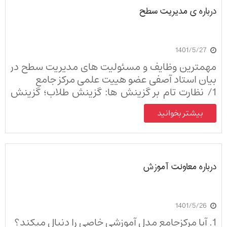
درباره ی مدیریت سطح
1401/5/27
مهمترین وظایف و مسئولیت های مدیریت سطح در
بیان استاد آصفی عضو هییت علمی مرکز جامع
1/ نظارت تام بر گزینش ها: گزینش طلاب؛ گزینش
اساتید؛ گزینش استادیارها؛ و گزینش مسئولین پایه
بیشتر بخوانید
ها؛
2/ نظارت بر انتخاب اساتید و استادیارها: یعنی بعد از
گزینش؛ اینکه در چه سطح و پایه ای تدریس کنند.
نظارت این مسئله به عهده مدیر سطح است.
درباره معاونت آموزش
همچنین ارزیابی سالانه اساتید و استادیار ها ...
1401/5/26
1. آیا مرکزجامع مدل آموزشی خاصی را دنبال میکند؟