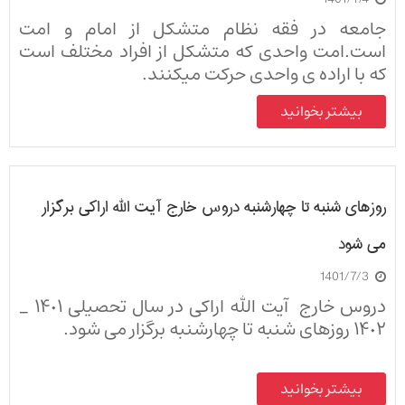
ای از فعالان علمی رشته ی اقتصاد حوزه ی علمیه قم به قزوین
جامعه در فقه نظام متشکل از امام و امت
سفر کردند.
است.امت واحدی که متشکل از افراد مختلف است
که با اراده ی واحدی حرکت میکنند.
امت در مرزبندی های خود با سائر امت ها تابع
بیشتر بخوانید
مرزهای زمینی نیست. بلکه به مرز اراده ها وابسته
است. هر فردی در هر مکانی از کره ی زمین در صورتی
که خود را تحت ولایت ولی خدا ببیند ، داخل در امت
اسلامی است.
روزهای شنبه تا چهارشنبه دروس خارج آیت الله اراکی برگزار
می شود
1401/7/3
دروس خارج آیت الله اراکی در سال تحصیلی ١۴٠١ _
١۴٠٢ روزهای شنبه تا چهارشنبه برگزار می شود.
بیشتر بخوانید