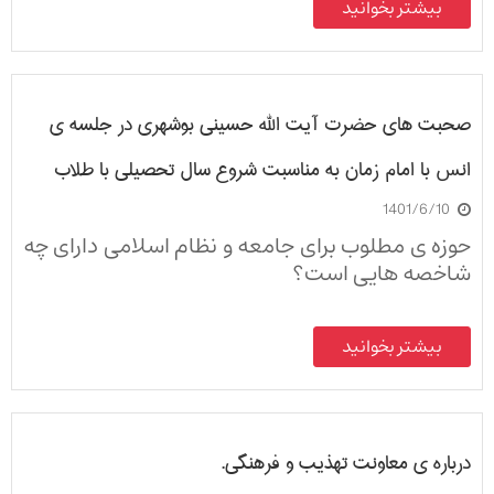
بیشتر بخوانید
تحصیل و تحقیق و تعلم وجود داشته باشد چون
تبلیغ از ضرورت‌های حوزه های علمیه است
نبود تبلیغ تهدید بزرگی برای حوزه های علمیه است.
طلاب با وجود اشتغالات داخلی ازامور تبلیغات بسیار
صحبت های حضرت آیت الله حسینی بوشهری در جلسه ی
در حال فاصله گرفتن هستند اگر همین روال جدایی
طلاب از امور تبلیغی ادامه پیدا کند خطر بزرگی
انس با امام زمان به مناسبت شروع سال تحصیلی با طلاب
جامعه و مکتب ما را تهدید خواهد کرد.
1401/6/10
مجتمع عالی در مسجد مقدس جمکران
حوزه ی مطلوب برای جامعه و نظام اسلامی دارای چه
شاخصه هایی است؟
بیشتر بخوانید
درباره ی معاونت تهذیب و فرهنگی.