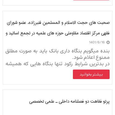
صحبت های حجت الاسلام و المسلمین قنبرزاده، عضو شورای
فقهی مرکز اقتصاد مقاومتی حوزه های علمیه در تجمع اساتید و
1401/6/16
فضلای حوزه علمیه قم در نقد طرح بانکداری مجلس...یکشنبه
بنده میگویم بنگاه داری بانک باید به صورت مطلق
13/6/1401
ممنوع اعلام شود.
در بدترین شرایط رکود تنها بنگاه هایی که همیشه
عین قارچ در حال رشد کردن هستند ،و هیچ وقت
بیشتر بخوانید
رکود در آنها معنا ندارد موسسات مالی و اعتباری
بانکها هستند.
پرتو فقاهت دو فصلنامه داخلي ـ علمي تخصصي