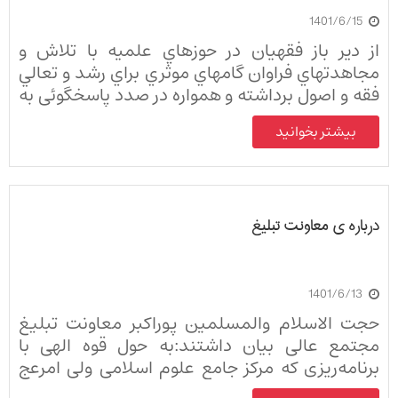
1401/6/15
از دير باز فقهيان در حوزهاي علميه با تلاش و
مجاهدتهاي فراوان گامهاي موثري براي رشد و تعالي
فقه و اصول برداشته و همواره در صدد پاسخگوئي به
مسائل پيش روي جامعه خود بودند.
بیشتر بخوانید
درباره ی معاونت تبلیغ
1401/6/13
حجت الاسلام والمسلمین پوراکبر معاونت تبلیغ
مجتمع عالی بیان داشتند:به حول قوه الهی با
برنامه‌ریزی که مرکز جامع علوم اسلامی ولی امرعج
انجام داده است بنا شد که امور تبلیغات هم در کنار