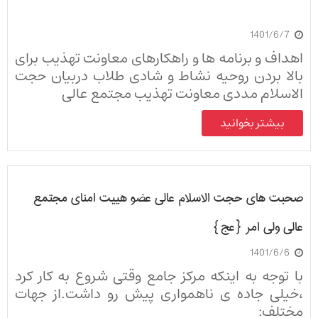
1401/6/7
اهداف و برنامه ها و راهکارهای معاونت تهذیب برای
بالا بردن روحیه نشاط و شادی طلاب دربیان حجت
الاسلام مددی معاونت تهذیب مجتمع عالی
بیشتر بخوانید
صحبت های حجت الاسلام عالی عضو هییت امنای مجتمع
عالی ولی امر {عج}
1401/6/6
با توجه به اینکه مرکز جامع وقتی شروع به کار کرد
،خیلی جاده ی ناهمواری پیش رو داشت.از جهات
مختلف: