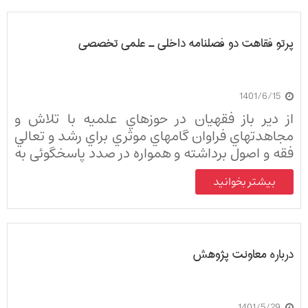
پرتو فقاهت دو فصلنامه داخلي ـ علمي تخصصي
1401/6/15
از دير باز فقهيان در حوزهاي علميه با تلاش و
مجاهدتهاي فراوان گامهاي موثري براي رشد و تعالي
فقه و اصول برداشته و همواره در صدد پاسخگوئي به
مسائل پيش روي جامعه خود بودند.
بیشتر بخوانید
درباره معاونت پژوهش
1401/5/29