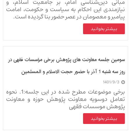
مبانی دین‌شناسی امام، بر جامعیت اسلام، و
نیازمندی این احکام به سیاست و حکومت، امامت
پیامبر و معصومان در عصر حضور بنا گردیده است.
بیشتر بخوانید
سومین جلسه معاونت های پژوهش برخی مؤسسات فقهی در
روز سه شنبه 1 آذر با حضور حجت الاسلام و المسلمین
1401/9/3
ابوالقاسم مقیمی حاجی (معاونت پژوهش حوزه های علمیه)
برخی موضوعات مطرح شده در این جلسه:1. نحوه
تعامل دوسویه معاونت پژوهش حوزه و معاونت
پژوهش موسسات فقهی
2. حمایت های هدفمند در جهت ارتقای سطح علمی
بیشتر بخوانید
پژوهشی معاونین پژوهش مراکز فقهی و طرح
هایشان.