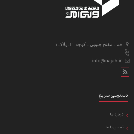
قم - مفتح جنوبی - کوچه 11- پلاک 5
info@najah.ir
دسترسی سریع
درباره ما
تماس با ما