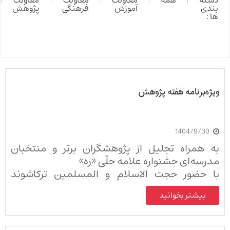
دسته
همه
معاونت
معاونت
معاونت
بندی
آموزش
فرهنگی
پژوهش
ها :
ویژه‌برنامه هفته پژوهش
1404/9/30
به همراه تجلیل از پژوهشگران برتر و منتخبان
مدرسه‌ای جشنواره علامه حلّی «ره»
با حضور حجت الاسلام و المسلمین ترکاشوند
(معاونت پژوهش حوزه علمیه قم) برگزار شد
بیشتر بخوانید